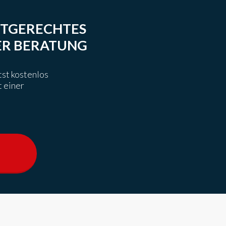
RTGERECHTES
ER BERATUNG
ltst kostenlos
t einer