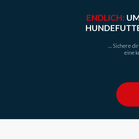
ENDLICH:
UM
HUNDEFUTT
... Sichere d
eine k