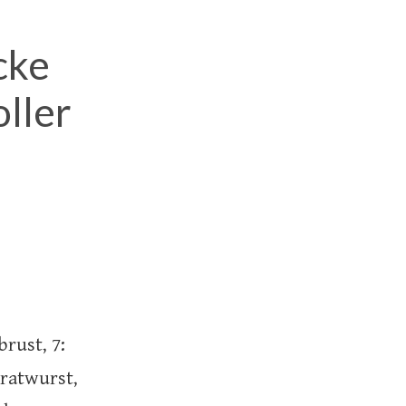
cke
oller
rust, 7:
Bratwurst,