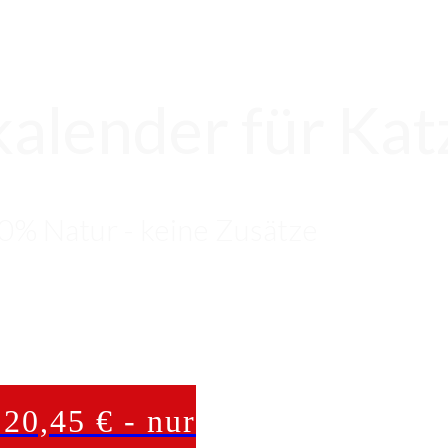
alender für Kat
0% Natur - keine Zusätze
 20,45 € - nur