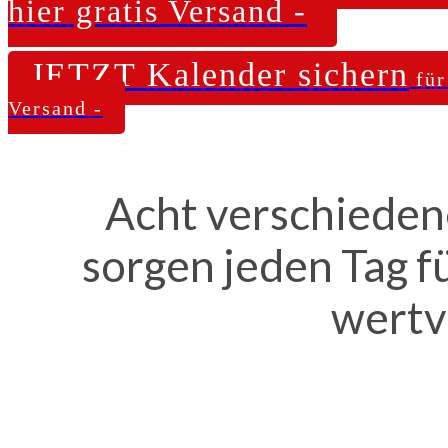
hier gratis Versand -
JETZT Kalender sichern
für
Versand -
Acht verschiedene
sorgen jeden Tag fü
wertv