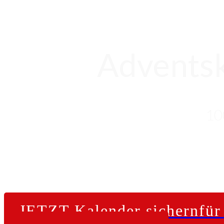
Adventsk
10
JETZT Kalender sichern
für